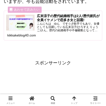
いますが、今も芸能活動をされています。
広末涼子の歴代結婚相手は2人!歴代彼氏が
全員イケメンで恋多き女と話題!
こんにちは ゆん です☆彡歌手でもあり、女優
としても活躍している広末涼子(ひろすえ りょう
こ)さん。歴代の結婚相手や不倫騒動となって報
道された人物についてまとめました。イケメン彼
kikkakeblog40.com
氏についてもまとめましたのでご覧ください。
「結婚・出産・不倫・...
スポンサーリンク
メニュー
ホーム
検索
トップ
サイドバー