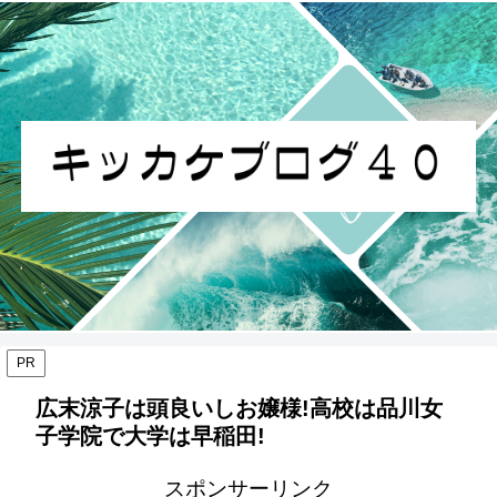
PR
広末涼子は頭良いしお嬢様!高校は品川女
子学院で大学は早稲田!
スポンサーリンク