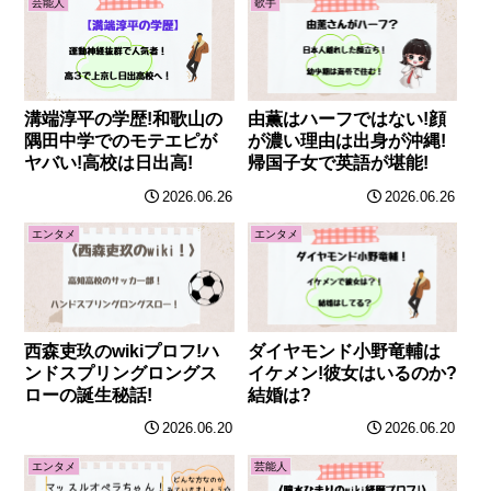
芸能人
歌手
溝端淳平の学歴!和歌山の
由薫はハーフではない!顔
隅田中学でのモテエピが
が濃い理由は出身が沖縄!
ヤバい!高校は日出高!
帰国子女で英語が堪能!
2026.06.26
2026.06.26
エンタメ
エンタメ
西森吏玖のwikiプロフ!ハ
ダイヤモンド小野竜輔は
ンドスプリングロングス
イケメン!彼女はいるのか?
ローの誕生秘話!
結婚は?
2026.06.20
2026.06.20
エンタメ
芸能人