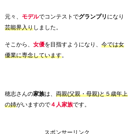
元々、
モデル
でコンテストで
グランプリ
になり
芸能界入り
しました。
そこから、
女優
を目指すようになり、
今では女
優業に専念しています
。
穂志さんの
家族
は、
両親(父親・母親)と５歳年上
の姉
がいますので
４人家族
です。
スポンサーリンク