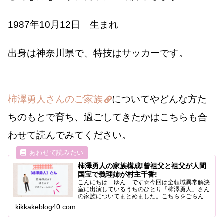
1987年10月12日 生まれ
出身は神奈川県で、特技はサッカーです。
柿澤勇人さんのご家族
についてやどんな方た
ちのもとで育ち、過ごしてきたかはこちらも合
わせて読んでみてください。
柿澤勇人の家族構成!曾祖父と祖父が人間
国宝で義理姉が村主千香!
こんにちは ゆん です☆今回は全領域異常解決
室に出演しているうちのひとり「柿澤勇人」さん
の家族についてまとめました。こちらをごらんく
ださい。柿澤勇人の家族構成曾祖父祖父父親母親
kikkakeblog40.com
兄義理姉両親・兄と本人の４人家族です。お兄さ
んが結婚されて家族が...