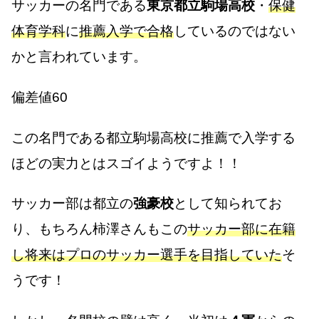
サッカーの名門である
東京都立駒場高校
・
保健
体育学科
に
推薦入学で合格
しているのではない
かと言われています。
偏差値60
この名門である都立駒場高校に推薦で入学する
ほどの実力とはスゴイようですよ！！
サッカー部は都立の
強豪校
として知られてお
り、もちろん柿澤さんもこの
サッカー部に在籍
し将来はプロのサッカー
選手
を目指していた
そ
うです！