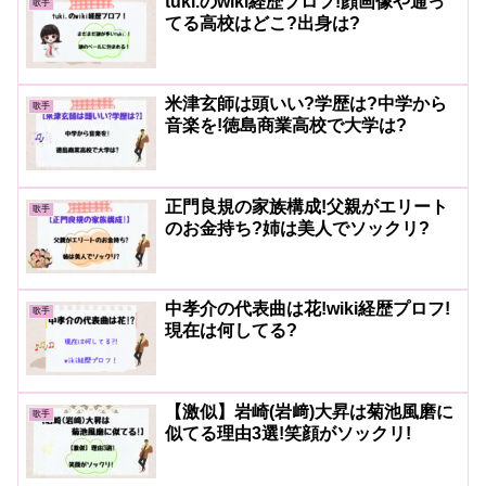
tuki.のwiki経歴プロフ!顔画像や通っ
歌手
てる高校はどこ?出身は?
米津玄師は頭いい?学歴は?中学から
歌手
音楽を!徳島商業高校で大学は?
正門良規の家族構成!父親がエリート
歌手
のお金持ち?姉は美人でソックリ?
中孝介の代表曲は花!wiki経歴プロフ!
歌手
現在は何してる?
【激似】岩崎(岩﨑)大昇は菊池風磨に
歌手
似てる理由3選!笑顔がソックリ!