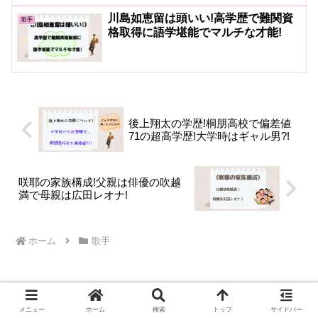
川島如恵留は頭いい!高学歴で難関資
歌手
格取得に語学堪能でマルチな才能!
後上翔太の学歴!桐朋高校で偏差値
71の超高学歴!大学時はギャル男?!
咲耶の家族構成!父親は俳優の吹越
満で母親は広田レオナ!
ホーム
歌手
メニュー
ホーム
検索
トップ
サイドバー