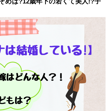
めは?12歳年下の若くて美人!?子