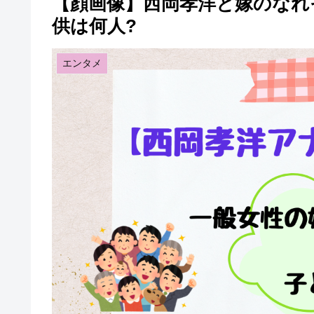
【顔画像】西岡孝洋と嫁のなれそ
供は何人?
エンタメ