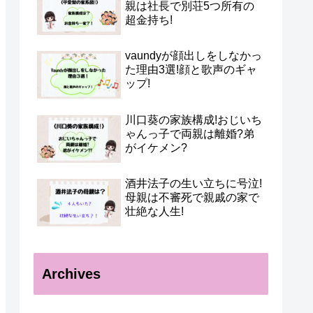
親は社長で別荘5つ所有の
超金持ち!
vaundyが顔出しをしなかっ
た理由3選!顔と歌声のギャ
ップ!
川口葵の家族構成!おじいち
ゃんっ子で両親は離婚?弟
がイケメン?
酒井法子の生い立ちに号泣!
母親は不審死で親戚の家で
壮絶な人生!
Archives