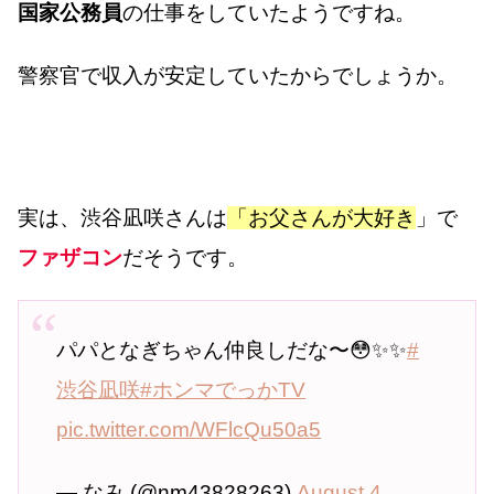
国家公務員
の仕事をしていたようですね。
警察官で収入が安定していたからでしょうか。
実は、渋谷凪咲さんは
「お父さんが大好き
」で
ファザコン
だそうです。
パパとなぎちゃん仲良しだな〜😳✨✨
#
渋谷凪咲
#ホンマでっかTV
pic.twitter.com/WFlcQu50a5
— なみ (@nm43828263)
August 4,