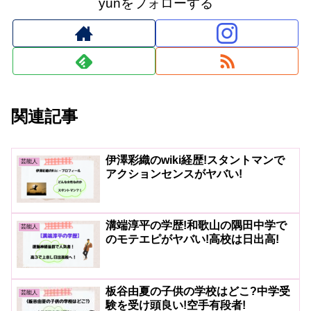
yunをフォローする
関連記事
伊澤彩織のwiki経歴!スタントマンで
芸能人
アクションセンスがヤバい!
溝端淳平の学歴!和歌山の隅田中学で
芸能人
のモテエピがヤバい!高校は日出高!
板谷由夏の子供の学校はどこ?中学受
芸能人
験を受け頭良い!空手有段者!