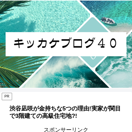
PR
渋谷凪咲が金持ちな5つの理由!実家が関目
で3階建ての高級住宅地?!
スポンサーリンク