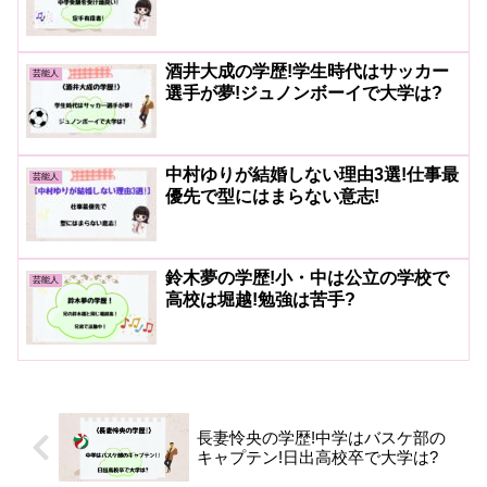
酒井大成の学歴!学生時代はサッカー
芸能人
選手が夢!ジュノンボーイで大学は?
中村ゆりが結婚しない理由3選!仕事最
芸能人
優先で型にはまらない意志!
鈴木夢の学歴!小・中は公立の学校で
芸能人
高校は堀越!勉強は苦手?
長妻怜央の学歴!中学はバスケ部の
キャプテン!日出高校卒で大学は?