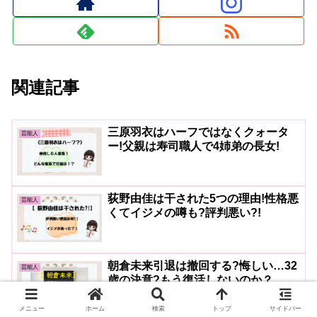
関連記事
三原羽衣はハーフではなくクォータ
芸能人
ー!父親は寿司職人で4姉弟の長女!
荻野由佳は干された5つの理由!性格悪
芸能人
くてイジメの噂も?評判悪い?!
朝倉未来引退は撤回する?悔しい…32
芸能人
歳の決意?もう復活しないのか？
メニュー
ホーム
検索
トップ
サイドバー