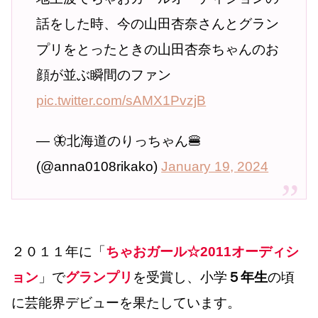
話をした時、今の山田杏奈さんとグラン
プリをとったときの山田杏奈ちゃんのお
顔が並ぶ瞬間のファン
pic.twitter.com/sAMX1PvzjB
— 🦋北海道のりっちゃん🍔
(@anna0108rikako)
January 19, 2024
２０１１年に「
ちゃおガール☆2011オーディシ
ョン
」で
グランプリ
を受賞し、小学
５年生
の頃
に芸能界デビューを果たしています。