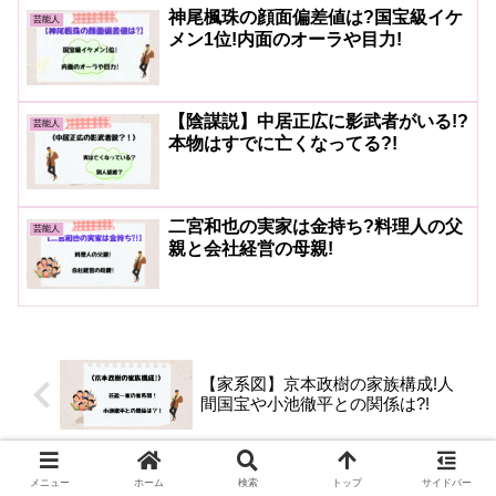
神尾楓珠の顔面偏差値は?国宝級イケ
芸能人
メン1位!内面のオーラや目力!
【陰謀説】中居正広に影武者がいる!?
芸能人
本物はすでに亡くなってる?!
二宮和也の実家は金持ち?料理人の父
芸能人
親と会社経営の母親!
【家系図】京本政樹の家族構成!人
間国宝や小池徹平との関係は?!
矢吹奈子の学歴!国立の小学校で頭
メニュー
ホーム
検索
トップ
サイドバー
良い?中学からアイドルと両立!