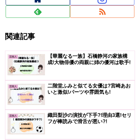
関連記事
【華麗なる一族】石橋静河の家族構
芸能人
成!大物俳優の両親に姉の優河は歌手!
二階堂ふみと似てる女優は?宮崎あお
芸能人
いと激似!パーツや雰囲気も!
織田梨沙の演技が下手?!理由3選!セリ
芸能人
フが棒読みで滑舌が悪い?!