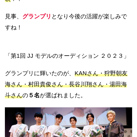
見事、
グランプリ
となり今後の活躍が楽しみで
すね！
「第1回 JJ モデルのオーディション ２０２３」
グランプリに輝いたのが、
KANさん・狩野朝友
海さん・村田貴俊さん・長谷川翔さん・湯田海
斗さん
の
５名
が選ばれました。