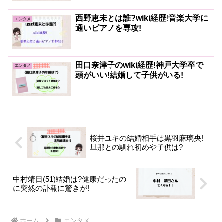
西野恵未とは誰?wiki経歴!音楽大学に
エンタメ
通いピアノを専攻!
田口奈津子のwiki経歴!神戸大学卒で
エンタメ
頭がいい!結婚して子供がいる!
桜井ユキの結婚相手は黒羽麻璃央!
旦那との馴れ初めや子供は?
中村靖日(51)結婚は?健康だったの
に突然の訃報に驚きが!
ホーム
エンタメ