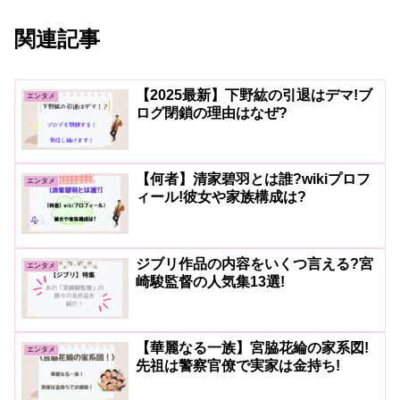
関連記事
【2025最新】下野紘の引退はデマ!ブ
エンタメ
ログ閉鎖の理由はなぜ?
【何者】清家碧羽とは誰?wikiプロフ
エンタメ
ィール!彼女や家族構成は?
ジブリ作品の内容をいくつ言える?宮
エンタメ
崎駿監督の人気集13選!
【華麗なる一族】宮脇花綸の家系図!
エンタメ
先祖は警察官僚で実家は金持ち!