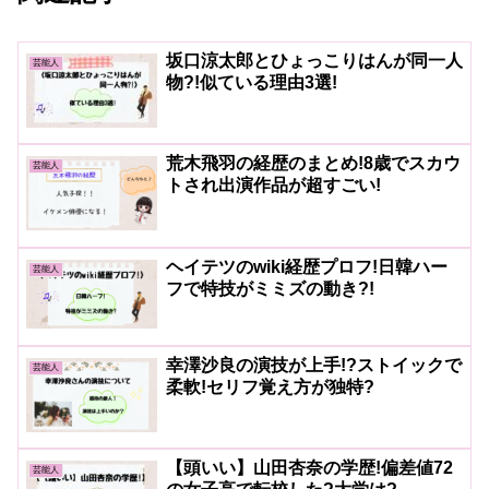
坂口涼太郎とひょっこりはんが同一人
芸能人
物?!似ている理由3選!
荒木飛羽の経歴のまとめ!8歳でスカウ
芸能人
トされ出演作品が超すごい!
ヘイテツのwiki経歴プロフ!日韓ハー
芸能人
フで特技がミミズの動き?!
幸澤沙良の演技が上手!?ストイックで
芸能人
柔軟!セリフ覚え方が独特?
【頭いい】山田杏奈の学歴!偏差値72
芸能人