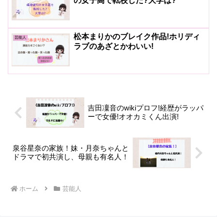
の女子高で転校した?大学は?
松本まりかのブレイク作品!ホリディ
芸能人
ラブのあざとかわいい!
吉田凜音のwikiプロフ!経歴がラッパ
ーで女優!オオカミくん出演!
泉谷星奈の家族！妹・月奈ちゃんと
ドラマで初共演し、母親も有名人！
ホーム
芸能人