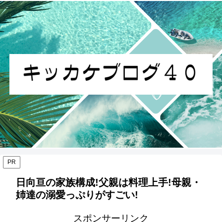
PR
日向亘の家族構成!父親は料理上手!母親・
姉達の溺愛っぷりがすごい!
スポンサーリンク