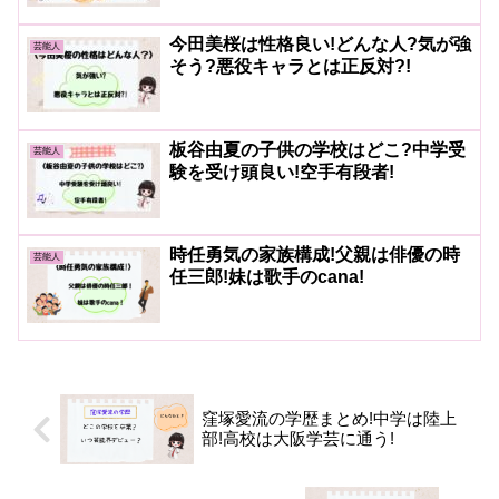
今田美桜は性格良い!どんな人?気が強
芸能人
そう?悪役キャラとは正反対?!
板谷由夏の子供の学校はどこ?中学受
芸能人
験を受け頭良い!空手有段者!
時任勇気の家族構成!父親は俳優の時
芸能人
任三郎!妹は歌手のcana!
窪塚愛流の学歴まとめ!中学は陸上
部!高校は大阪学芸に通う!