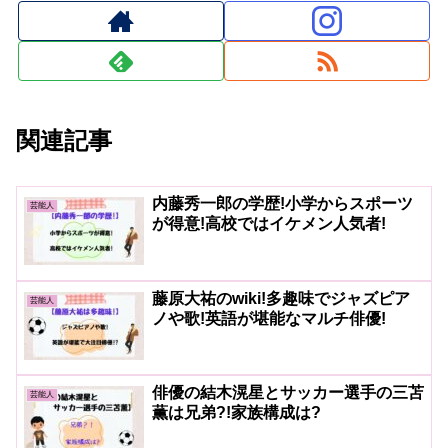
関連記事
内藤秀一郎の学歴!小学からスポーツ
芸能人
が得意!高校ではイケメン人気者!
藤原大祐のwiki!多趣味でジャズピア
芸能人
ノや歌!英語が堪能なマルチ俳優!
俳優の結木滉星とサッカー選手の三苫
芸能人
薫は兄弟?!家族構成は?