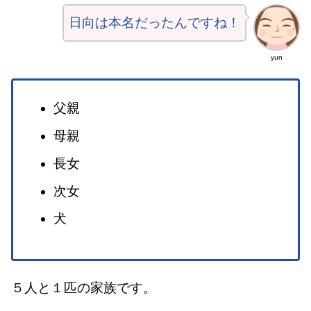
日向は本名だったんですね！
yun
父親
母親
長女
次女
犬
５人と１匹の家族です。