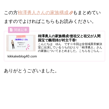
この方
柿澤勇人さんの家族構成
もまとめてい
ますのでよければこちらもお読みください。
柿澤勇人の家族構成!曾祖父と祖父が人間
国宝で義理姉が村主千香!
こんにちは ゆん です☆今回は全領域異常解決
室に出演しているうちのひとり「柿澤勇人」さん
の家族についてまとめました。こちらをごらんく
ださい。柿澤勇人の家族構成曾祖父祖父父親母親
kikkakeblog40.com
兄義理姉両親・兄と本人の４人家族です。お兄さ
んが結婚されて家族が...
ありがとうございました。