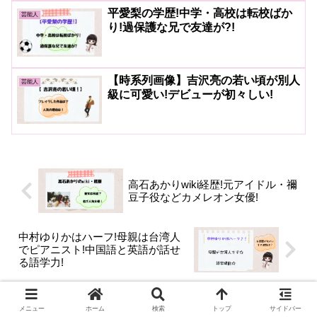
平愛梨の学歴!中学・高校は転校ばか
芸能人
り!過保護な兄で友達が?!
【時系列画像】吉沢亮の若い頃が別人
芸能人
級に可愛い!デビューが初々しい!
高石あかりwiki経歴!元アイドル・禰󠄀
豆子役などカメレオン女優!
中村ゆりかはハーフ!母親は台湾人
でピアニスト!中国語と英語が話せ
る語学力!
ホーム
芸能人
メニュー
ホーム
検索
トップ
サイドバー