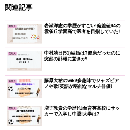
関連記事
岩瀬洋志の学歴がすごい!偏差値64の
芸能人
雲雀丘学園高で医者を目指していた!
中村靖日(51)結婚は?健康だったのに
芸能人
突然の訃報に驚きが!
藤原大祐のwiki!多趣味でジャズピア
芸能人
ノや歌!英語が堪能なマルチ俳優!
増子敦貴の学歴!仙台育英高校にサッ
芸能人
カーで入学し中退!大学は?