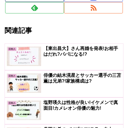
関連記事
【東出昌大】さん再婚を発表!お相手
芸能人
はだれ?パパになる!?
俳優の結木滉星とサッカー選手の三苫
芸能人
薫は兄弟?!家族構成は?
塩野瑛久は性格が良い!イケメンで真
芸能人
面目!カメレオン俳優の魅力!