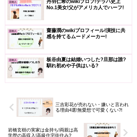
丹羽仁希のwikiプロフ!テラハ史上
芸能人
No.1美女!父がアメリカ人でハーフ!
齋藤潤のwikiプロフィール!演技に共
芸能人
感を持てるムードメーカー!
板谷由夏は結婚いつした?旦那は誰?
芸能人
馴れ初めや子供はいる?
三吉彩花が売れない・嫌いと言われ
る理由4選!無愛想で可愛くない?!
岩橋玄樹の実家は金持ち!両親は高
学歴の高収入!高級住宅街住み?