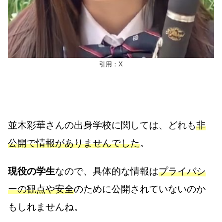
引用：X
並木彩華さんの出身学校に関しては、どれも
非
公開で情報がありませんでした
。
現役の学生
なので、具体的な情報は
プライバシ
ーの観点や安全
のために公開されていないのか
もしれませんね。