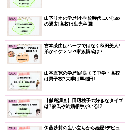
山下リオの学歴!小学校時代にいじめ
芸能人
の過去!高校は生光学園!
宮本茉由はハーフではなく秋田美人!
芸能人
弟がイケメン?!家族構成は?
山本直寛の学歴!頭良くて中学・高校
芸能人
は男子校?大学は早稲田!
【徹底調査】田辺桃子の好きなタイプ
芸能人
は?彼氏や結婚相手がいる!?
伊藤沙莉の生い立ちから経歴!デビュ
芸能人