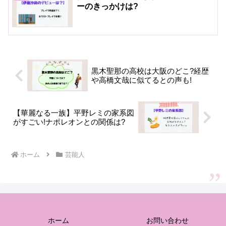
ーのきっかけは?
黒木聖那の高校は大阪のどこ?経歴
や高橋文哉に似てるとの声も!
【華麗なる一族】平野レミの家系図
がすごい!ナポレオンとの関係は?
ホーム
芸能人
ホーム
お問い合わせ