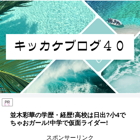
PR
並木彩華の学歴・経歴!高校は日出?小4で
ちゃおガール!中学で仮面ライダー!
スポンサーリンク