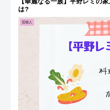
【華麗なる一族】平野レミの家
は?
芸能人