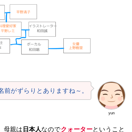
名前がずらりとありますね～。
yun
、母親は
日本人
なので
クォーター
ということ