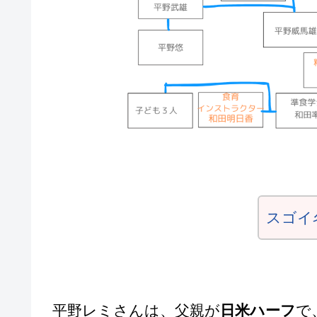
スゴイ
平野レミさんは、父親が
日米ハーフ
で