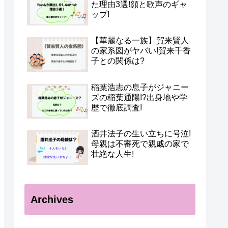
た理由3選!顔と歌声のギャ
ップ!
【華麗なる一族】賀来賢人
の家系図がヤバい!賀来千香
子との関係は?
稲葉浩志の息子がジャニー
ズの稲葉通陽!?出身地や学
歴で徹底調査!
酒井法子の生い立ちに号泣!
母親は不審死で親戚の家で
壮絶な人生!
Archives