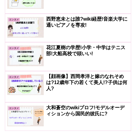
西野恵未とは誰?wiki経歴!音楽大学に
エンタメ
通いピアノを専攻!
花江夏樹の学歴!小学・中学はテニス
エンタメ
部!大船高校で頭いい!
【顔画像】西岡孝洋と嫁のなれそめ
エンタメ
は?12歳年下の若くて美人!?子供は何
人?
大和蒼空のwikiプロフ!モデルオーデ
エンタメ
ィションから国民的彼氏に?