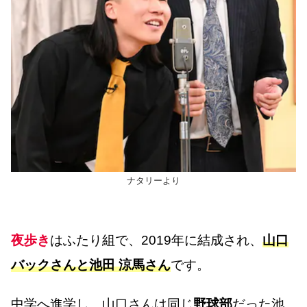
ナタリーより
夜歩き
はふたり組で、2019年に結成され、
山口
バックさんと池田 涼馬さん
です。
中学へ進学し、山口さんは同じ
野球部
だった池