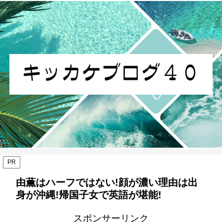
PR
由薫はハーフではない!顔が濃い理由は出
身が沖縄!帰国子女で英語が堪能!
スポンサーリンク