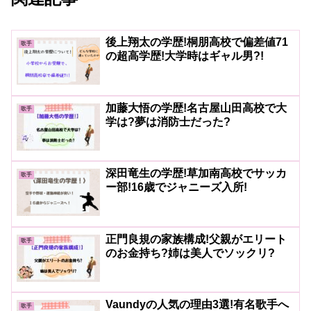
後上翔太の学歴!桐朋高校で偏差値71
歌手
の超高学歴!大学時はギャル男?!
加藤大悟の学歴!名古屋山田高校で大
歌手
学は?夢は消防士だった?
深田竜生の学歴!草加南高校でサッカ
歌手
ー部!16歳でジャニーズ入所!
正門良規の家族構成!父親がエリート
歌手
のお金持ち?姉は美人でソックリ?
Vaundyの人気の理由3選!有名歌手へ
歌手