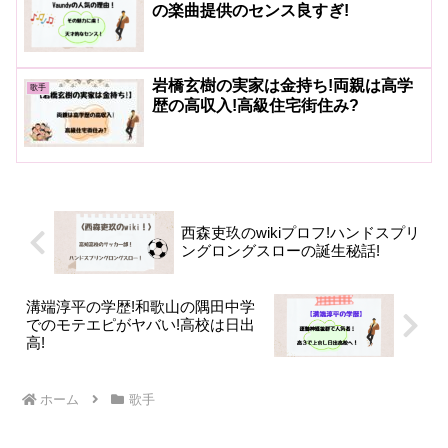
の楽曲提供のセンス良すぎ!
岩橋玄樹の実家は金持ち!両親は高学
歌手
歴の高収入!高級住宅街住み?
西森吏玖のwikiプロフ!ハンドスプリ
ングロングスローの誕生秘話!
溝端淳平の学歴!和歌山の隅田中学
でのモテエピがヤバい!高校は日出
高!
ホーム
歌手