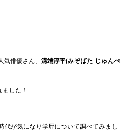
人気俳優さん、
溝端淳平(みぞばた じゅんぺ
れました！
時代が気になり学歴について調べてみまし