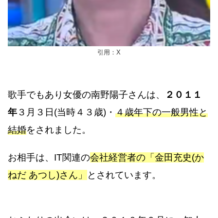
引用：X
歌手でもあり女優の南野陽子さんは、
２０１１
年
３月３日(当時４３歳)・
４歳年下の一般男性と
結婚
をされました。
お相手は、IT関連の
会社経営者の「金田充史(か
ねだ あつし)さん」
とされています。