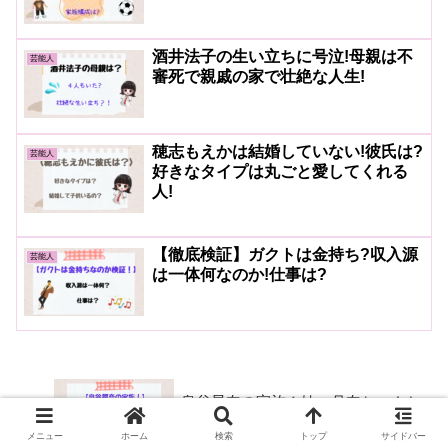
酒井法子の生い立ちに号泣!母親は不
芸能人
審死で親戚の家で壮絶な人生!
穂志もえかは結婚していない!彼氏は?
芸能人
好きなタイプは丸ごと愛してくれる
人!
【徹底検証】ガクトは金持ち?収入源
芸能人
は一体何なのか!仕事は?
泉谷星奈の家族！妹・月奈ちゃんと
ドラマで初共演し、母親も有名人！
メニュー
ホーム
検索
トップ
サイドバー