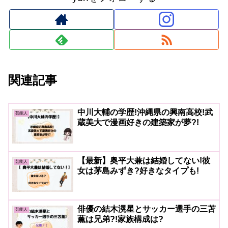
関連記事
中川大輔の学歴!沖縄県の興南高校!武
芸能人
蔵美大で漫画好きの建築家が夢?!
【最新】奥平大兼は結婚してない!彼
芸能人
女は茅島みずき?好きなタイプも!
俳優の結木滉星とサッカー選手の三苫
芸能人
薫は兄弟?!家族構成は?